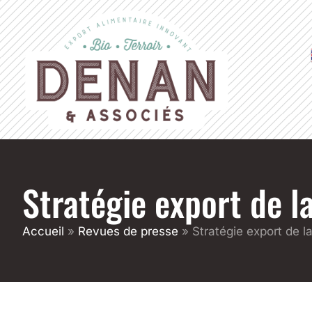
Stratégie export de la
Accueil
»
Revues de presse
»
Stratégie export de l