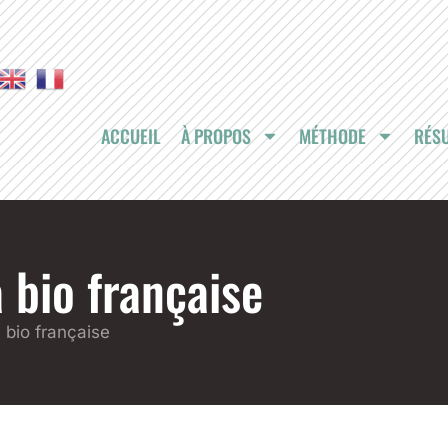
ACCUEIL
À PROPOS
MÉTHODE
RÉSU
 bio française
a bio française