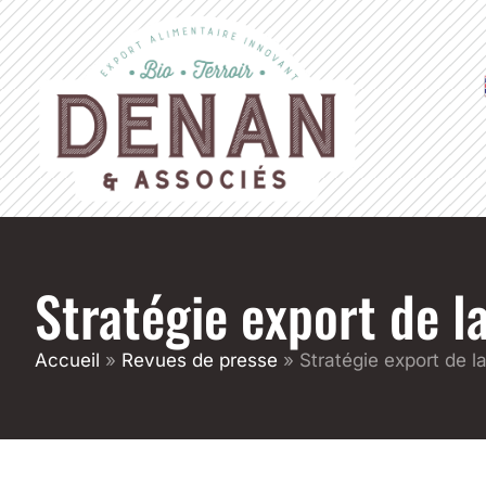
Stratégie export de la
Accueil
»
Revues de presse
»
Stratégie export de l