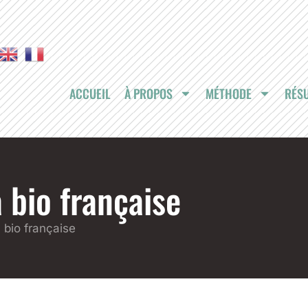
ACCUEIL
À PROPOS
MÉTHODE
RÉSU
 bio française
a bio française