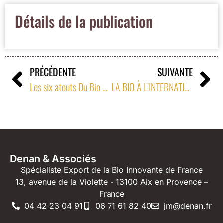
Détails de la publication
PRÉCÉDENTE
SUIVANTE
Les six atouts Du Bio GourmeT Français à L’export page 2
LA BIO À L’INTERNATIONAL, CROATIE ET SLOVÉNIE
Denan & Associés
Spécialiste Export de la Bio Innovante de France
13, avenue de la Violette - 13100 Aix en Provence –
France
04 42 23 04 91
06 71 61 82 40
jm@denan.fr