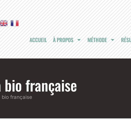
ACCUEIL
À PROPOS
MÉTHODE
RÉSU
 bio française
a bio française