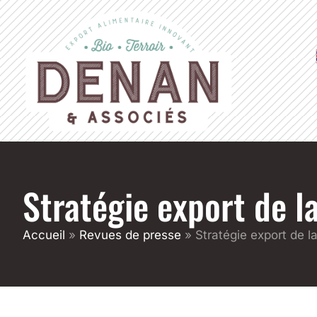
Stratégie export de la
Accueil
»
Revues de presse
»
Stratégie export de l