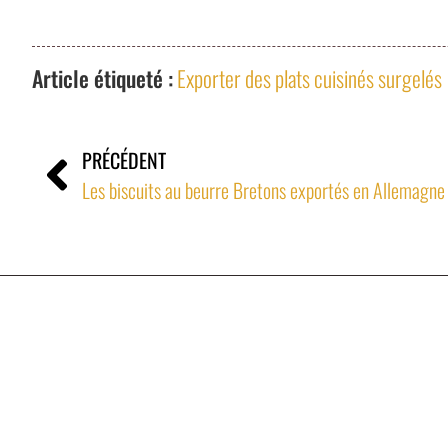
Article étiqueté :
Exporter des plats cuisinés surgelés
PRÉCÉDENT
Les biscuits au beurre Bretons exportés en Allemagne
Denan & Associés
Spécialiste Export de la Bio Innovante de France
2024 © Denan & Associés - Tous droits réservés.