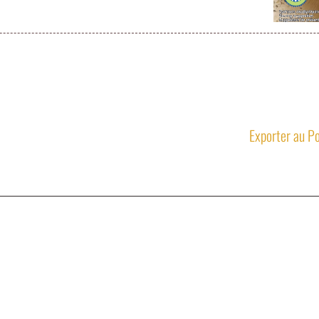
Exporter au Po
13,
04 42 23 04 91
06 71 6