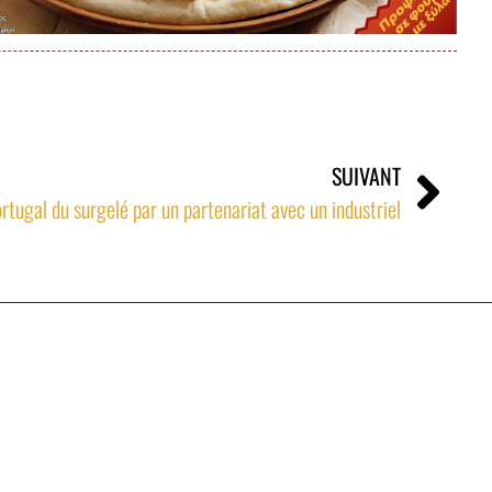
SUIVANT
rtugal du surgelé par un partenariat avec un industriel
 avenue de la Violette - 13100 Aix en Provence – France
1 82 40
jm@denan.fr
Mentions légales
Politique de confidentialité