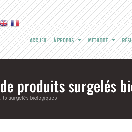
ACCUEIL
À PROPOS
MÉTHODE
RÉSU
de produits surgelés b
its surgelés biologiques