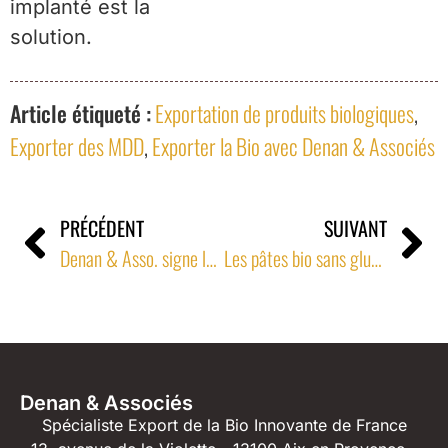
implanté est la
solution.
Article étiqueté :
Exportation de produits biologiques
,
Exporter des MDD
,
Exporter la Bio avec Denan & Associés
PRÉCÉDENT
SUIVANT
Denan & Asso. signe le 1er réseau Italien pour cette boisson protéinée bio au cacao
Les pâtes bio sans gluten dans le 1er réseau MSB Hollandais & Belge
Denan & Associés
Spécialiste Export de la Bio Innovante de France