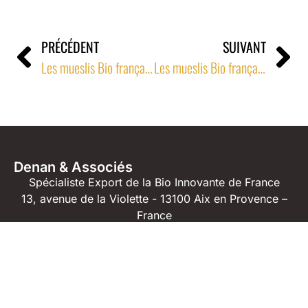
PRÉCÉDENT
SUIVANT
Les mueslis Bio français de graines germées en GMS hollandaise
Les mueslis Bio français de graines germées en GMS hollandaise
Denan & Associés
Spécialiste Export de la Bio Innovante de France
13, avenue de la Violette - 13100 Aix en Provence –
France
04 42 23 04 91
06 71 61 82 40
jm@denan.fr
2024 © Denan & Associés -
Mentions légales
Tous droits réservés.