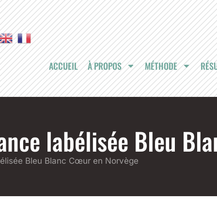
ACCUEIL
À PROPOS
MÉTHODE
RÉSU
rance labélisée Bleu B
abélisée Bleu Blanc Cœur en Norvège