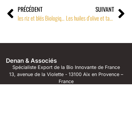
PRÉCÉDENT
SUIVANT
les riz et blés Biologiques de Camargue chez Colruyt à la marque Bio maison, BIO-TIME
Les huiles d’olive et tapenades en Grande-Bretagne
Denan & Associés
Spécialiste Export de la Bio Innovante de France
13, avenue de la Violette - 13100 Aix en Provence –
France
04 42 23 04 91
06 71 61 82 40
jm@denan.fr
2024 © Denan & Associés -
Mentions légales
Tous droits réservés.
Politique de confidentialité