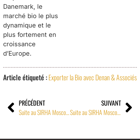
Danemark, le
marché bio le plus
dynamique et le
plus fortement en
croissance
d’Europe.
Article étiqueté :
Exporter la Bio avec Denan & Associés
PRÉCÉDENT
SUIVANT
Suite au SIRHA Moscou 2008, introduction réussie de panification surgelée française sur le marché Russe dans la chaîne moscovite Azbuka Vkusa (« l’ABC du goût »)
Suite au SIRHA Moscou 2008, introduction réussie de panification surgelée française sur le marché Russe dans la chaîne moscovite Azbuka Vkusa (« l’ABC du goût »)