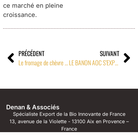
ce marché en pleine
croissance.
PRÉCÉDENT
SUIVANT
Le fromage de chèvre Banon exporté en Grande-Bretagne chez J Sainsbury’s
LE BANON AOC S’EXPORTE DANS LE RESEAU DES FROMAGERS TRADITIONNELS AUX PAYS-BAS
Denan & Associés
Spécialiste Export de la Bio Innovante de France
13, avenue de la Violette - 13100 Aix en Provence –
France
04 42 23 04 91
06 71 61 82 40
jm@denan.fr