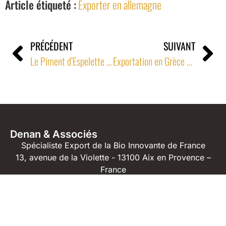
Article étiqueté :
Exporter en allemagne
PRÉCÉDENT
SUIVANT
Le Piment d’Espelette AOC réchauffe les cuisines Scandinaves et relève celles du plat pays
Exportation en Grèce de produits surgelés biologiques
Denan & Associés
Spécialiste Export de la Bio Innovante de France
13, avenue de la Violette - 13100 Aix en Provence –
France
04 42 23 04 91
06 71 61 82 40
jm@denan.fr
2024 © Denan & Associés -
Mentions légales
Tous droits réservés.