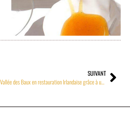
SUIVANT
La prestigieuse huile d’olive AOC Vallée des Baux en restauration Irlandaise grâce à un partenariat signé JM Denan
 avenue de la Violette - 13100 Aix en Provence – France
1 82 40
jm@denan.fr