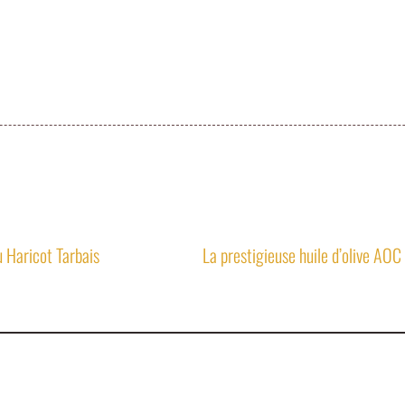
 Haricot Tarbais
13,
04 42 23 04 91
06 71 6