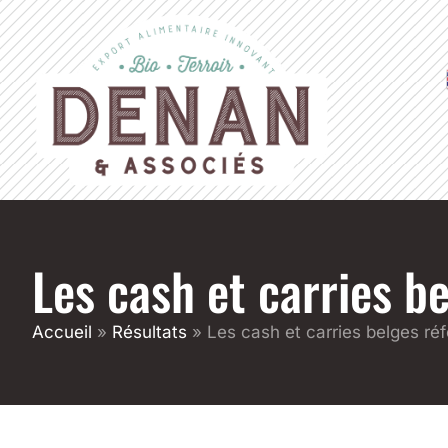
Les cash et carries b
Accueil
»
Résultats
»
Les cash et carries belges ré