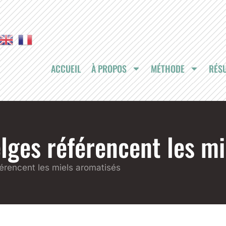
ACCUEIL
À PROPOS
MÉTHODE
RÉSU
elges référencent les m
férencent les miels aromatisés