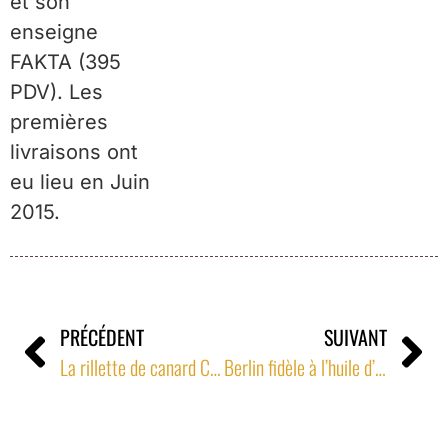
et son
enseigne
FAKTA (395
PDV). Les
premières
livraisons ont
eu lieu en Juin
2015.
PRÉCÉDENT
SUIVANT
La rillette de canard Charentaise sur les bonne tables de Copenhague
Berlin fidèle à l’huile d’olive AOC Provence d’exception du Domaine de Taurenne à Aups