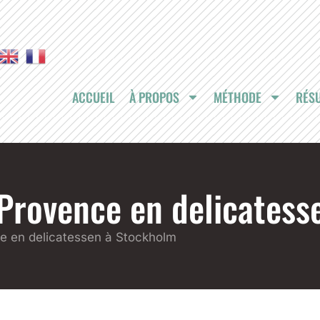
ACCUEIL
À PROPOS
MÉTHODE
RÉSU
C Provence en delicates
ce en delicatessen à Stockholm