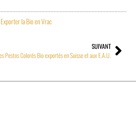
,
Exporter la Bio en Vrac
SUIVANT
Les Pestos Colorés Bio exportés en Suisse et aux E.A.U.
 avenue de la Violette - 13100 Aix en Provence – France
1 82 40
jm@denan.fr
Mentions légales
Politique de confidentialité