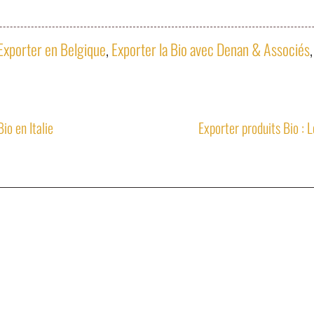
Exporter en Belgique
,
Exporter la Bio avec Denan & Associés
io en Italie
Exporter produits Bio : 
13,
04 42 23 04 91
06 71 6