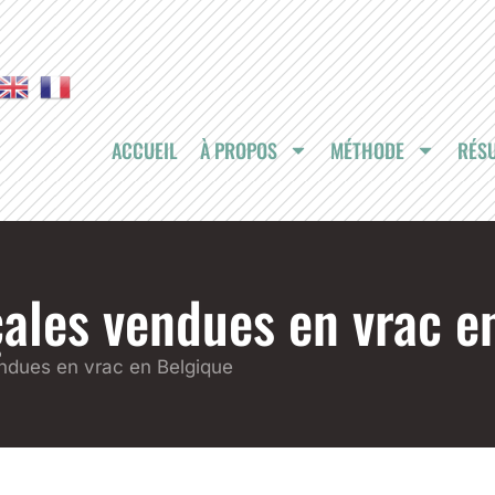
ACCUEIL
À PROPOS
MÉTHODE
RÉSU
çales vendues en vrac e
ndues en vrac en Belgique