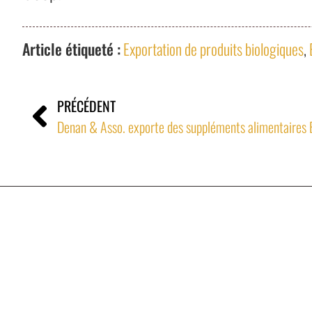
Article étiqueté :
Exportation de produits biologiques
,
PRÉCÉDENT
Denan & Asso. exporte des suppléments alimentaires B
Denan & Associés
Spécialiste Export de la Bio Innovante de France
2024 © Denan & Associés - Tous droits réservés.