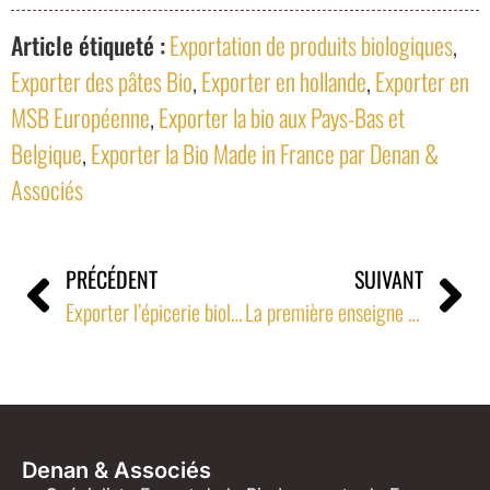
Article étiqueté :
Exportation de produits biologiques
,
Exporter des pâtes Bio
,
Exporter en hollande
,
Exporter en
MSB Européenne
,
Exporter la bio aux Pays-Bas et
Belgique
,
Exporter la Bio Made in France par Denan &
Associés
PRÉCÉDENT
SUIVANT
Exporter l’épicerie biologique de France : en GMS Irlandaise, la Bolognese Vegan provençale fait le buzz
La première enseigne MSB Portugaise référence le Bio de France
Denan & Associés