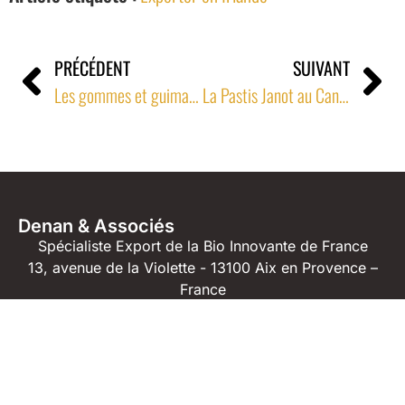
PRÉCÉDENT
SUIVANT
Les gommes et guimauves Biologiques à la françaises en Espagne
La Pastis Janot au Canada
Denan & Associés
Spécialiste Export de la Bio Innovante de France
13, avenue de la Violette - 13100 Aix en Provence –
France
04 42 23 04 91
06 71 61 82 40
jm@denan.fr
2024 © Denan & Associés -
Mentions légales
Tous droits réservés.