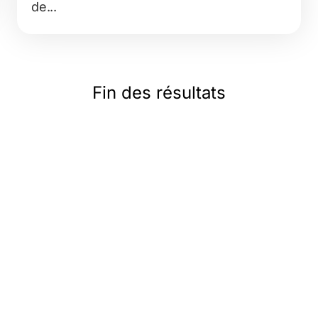
de...
Fin des résultats
13,
04 42 23 04 91
06 71 6