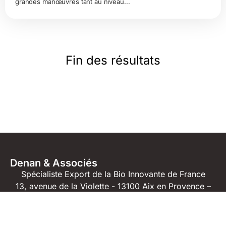
grandes manœuvres tant au niveau...
Fin des résultats
Denan & Associés
Spécialiste Export de la Bio Innovante de France
13, avenue de la Violette - 13100 Aix en Provence –
France
04 42 23 04 91
06 71 61 82 40
jm@denan.fr