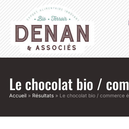
Le chocolat bio / co
Accueil
»
Résultats
»
Le chocolat bio / commerce é