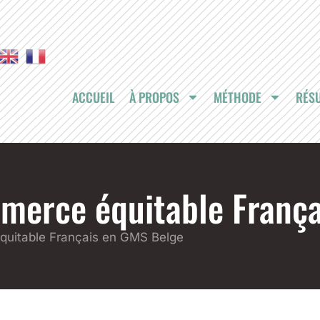
ACCUEIL
À PROPOS
MÉTHODE
RÉSU
mmerce équitable Franç
quitable Français en GMS Belge